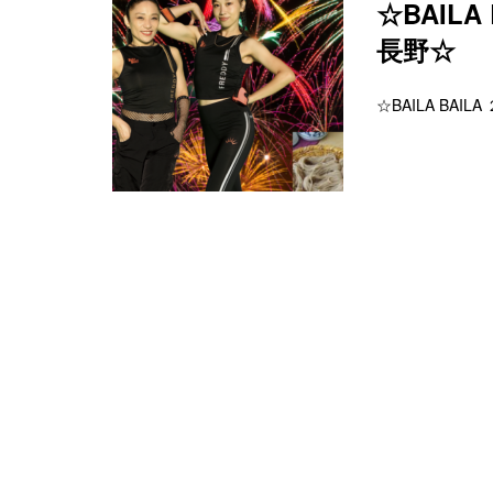
☆BAILA
長野☆
☆BAILA BAIL