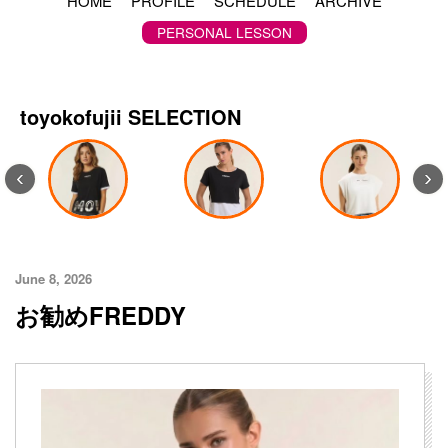
HOME
PROFILE
SCHEDULE
ARCHIVE
PERSONAL LESSON
toyokofujii SELECTION
‹
›
June 8, 2026
お勧めFREDDY