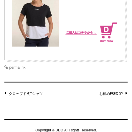
permalink
Post
クロップド丈Tシャツ
お勧めFREDDY
navigation
Copyright ©
DDD
All Rights Reserved.